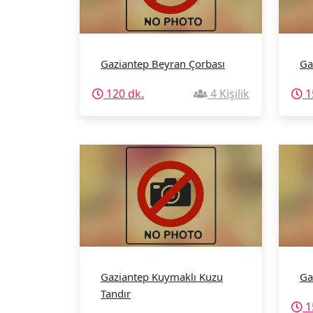
Gaziantep Beyran Çorbası
Ga
120 dk.
4 Kişilik
1
Gaziantep Kuymaklı Kuzu
Ga
Tandır
1