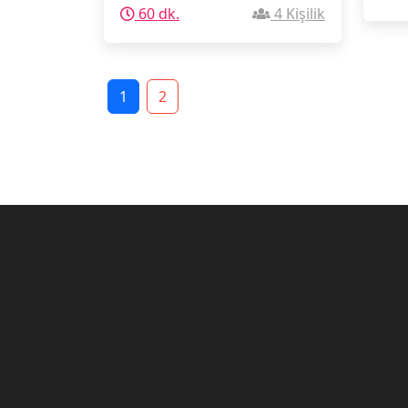
60 dk.
4 Kişilik
1
2