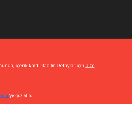
k
unda, içerik kaldırılabilir. Detaylar için
bize
om.tr
’ye göz atın.