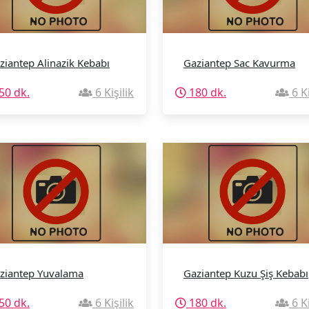
ziantep Alinazik Kebabı
Gaziantep Sac Kavurma
50 dk.
6 Kişilik
180 dk.
6 Ki
ziantep Yuvalama
Gaziantep Kuzu Şiş Kebabı
50 dk.
6 Kişilik
180 dk.
6 Ki