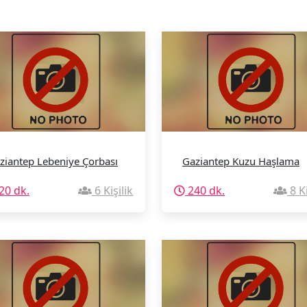
ziantep Lebeniye Çorbası
Gaziantep Kuzu Haşlama
20 dk.
6 Kişilik
240 dk.
8 Ki