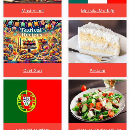
Masterchef
Meksika Mutfağı
Özel Gün
Pastalar
Portekiz Mutfağı
Salata ve Zeytinyağlılar