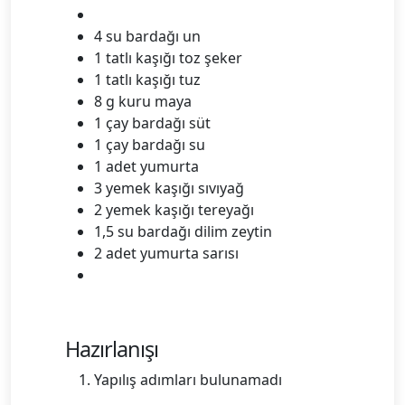
4 su bardağı un
1 tatlı kaşığı toz şeker
1 tatlı kaşığı tuz
8 g kuru maya
1 çay bardağı süt
1 çay bardağı su
1 adet yumurta
3 yemek kaşığı sıvıyağ
2 yemek kaşığı tereyağı
1,5 su bardağı dilim zeytin
2 adet yumurta sarısı
Hazırlanışı
Yapılış adımları bulunamadı