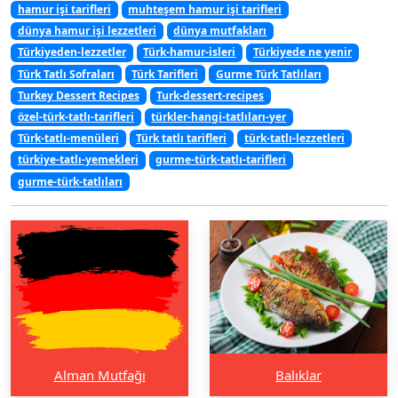
hamur işi tarifleri
muhteşem hamur işi tarifleri
dünya hamur işi lezzetleri
dünya mutfakları
Türkiyeden-lezzetler
Türk-hamur-isleri
Türkiyede ne yenir
Türk Tatlı Sofraları
Türk Tarifleri
Gurme Türk Tatlıları
Turkey Dessert Recipes
Turk-dessert-recipes
özel-türk-tatlı-tarifleri
türkler-hangi-tatlıları-yer
Türk-tatlı-menüleri
Türk tatlı tarifleri
türk-tatlı-lezzetleri
türkiye-tatlı-yemekleri
gurme-türk-tatlı-tarifleri
gurme-türk-tatlıları
Alman Mutfağı
Balıklar