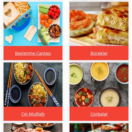
Beslenme Çantası
Börekler
Çin Mutfağı
Çorbalar