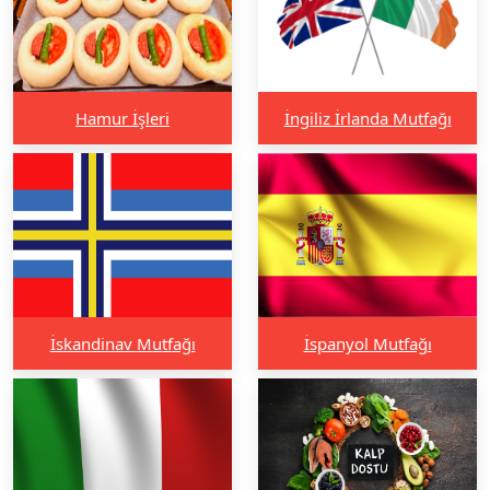
Hamur İşleri
İngiliz İrlanda Mutfağı
İskandinav Mutfağı
İspanyol Mutfağı