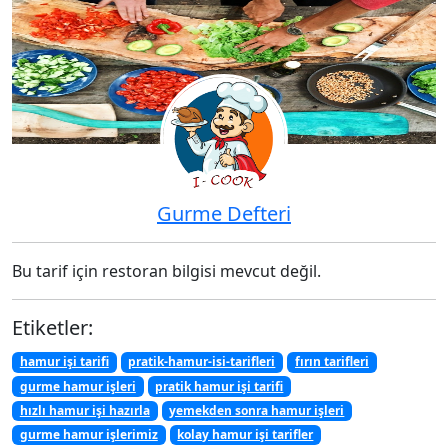
Gurme Defteri
Bu tarif için restoran bilgisi mevcut değil.
Etiketler:
hamur işi tarifi
pratik-hamur-isi-tarifleri
fırın tarifleri
gurme hamur işleri
pratik hamur işi tarifi
hızlı hamur işi hazırla
yemekden sonra hamur işleri
gurme hamur işlerimiz
kolay hamur işi tarifler