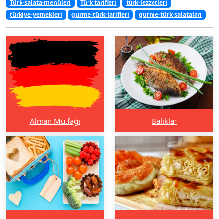
Türk-salata-menüleri
Türk tarifleri
türk-lezzetleri
türkiye-yemekleri
gurme-türk-tarifleri
gurme-türk-salataları
Alman Mutfağı
Balıklar