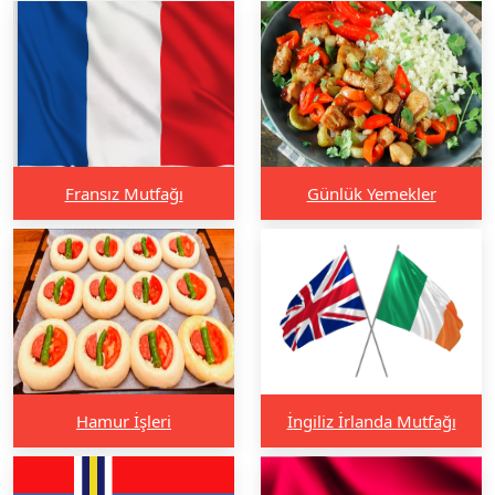
Fransız Mutfağı
Günlük Yemekler
Hamur İşleri
İngiliz İrlanda Mutfağı