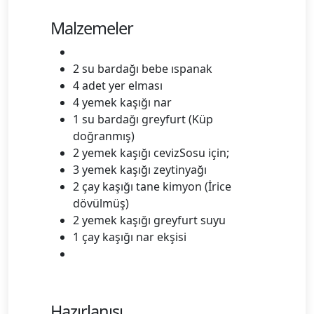
Malzemeler
2 su bardağı bebe ıspanak
4 adet yer elması
4 yemek kaşığı nar
1 su bardağı greyfurt (Küp
doğranmış)
2 yemek kaşığı cevizSosu için;
3 yemek kaşığı zeytinyağı
2 çay kaşığı tane kimyon (İrice
dövülmüş)
2 yemek kaşığı greyfurt suyu
1 çay kaşığı nar ekşisi
Hazırlanışı