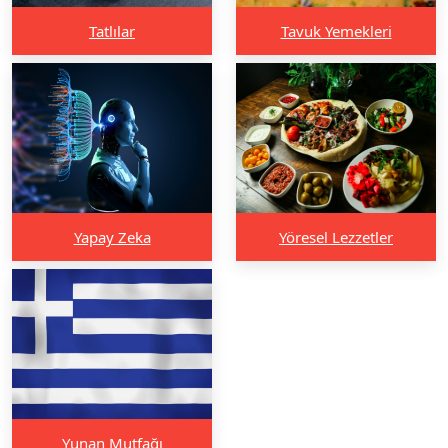
Tatlılar
Tavuk Yemekleri
Yapay Zeka
Yöresel Lezzetler
Yunan Mutfağı