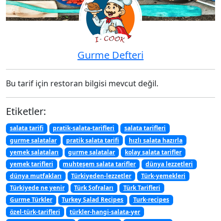
Gurme Defteri
Bu tarif için restoran bilgisi mevcut değil.
Etiketler:
salata tarifi
pratik-salata-tarifleri
salata tarifleri
gurme salatalar
pratik salata tarifi
hızlı salata hazırla
yemek salataları
gurme salatalar
kolay salata tarifler
yemek tarifleri
muhteşem salata tarifler
dünya lezzetleri
dünya mutfakları
Türkiyeden-lezzetler
Türk-yemekleri
Türkiyede ne yenir
Türk Sofraları
Türk Tarifleri
Gurme Türkler
Turkey Salad Recipes
Turk-recipes
özel-türk-tarifleri
türkler-hangi-salata-yer