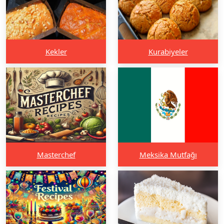
Kekler
Kurabiyeler
Masterchef
Meksika Mutfağı