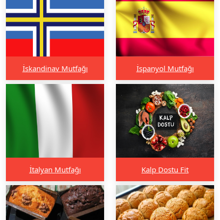
İskandinav Mutfağı
İspanyol Mutfağı
İtalyan Mutfağı
Kalp Dostu Fit