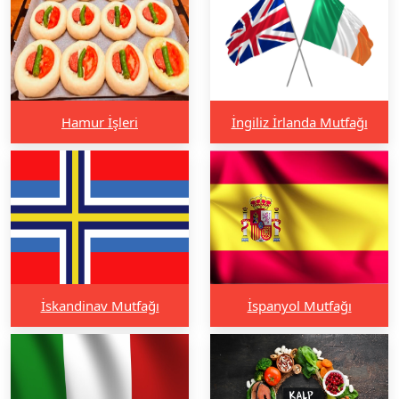
Hamur İşleri
İngiliz İrlanda Mutfağı
İskandinav Mutfağı
İspanyol Mutfağı