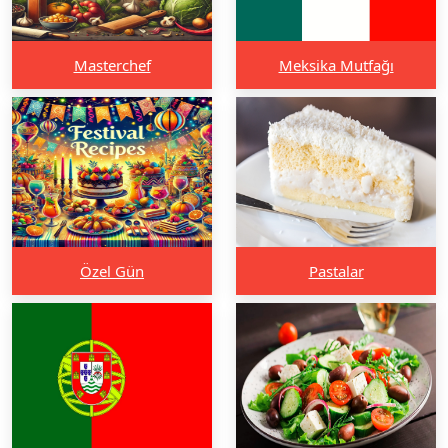
Masterchef
Meksika Mutfağı
Özel Gün
Pastalar