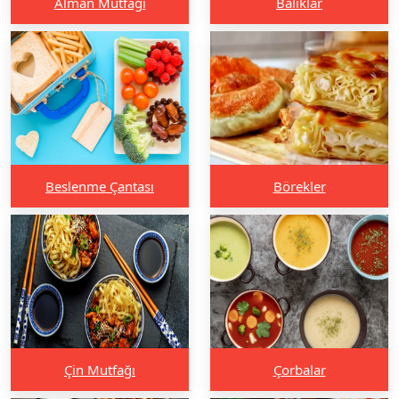
Alman Mutfağı
Balıklar
Beslenme Çantası
Börekler
Çin Mutfağı
Çorbalar