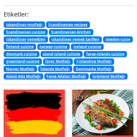
Etiketler:
iskandinav-mutfağı
Scandinavian-recipes
Scandinavian-cuisine
Scandinavian-kitchen
iskandinav yemekleri
iskandinav yemek tarifleri
sweden-cuise
finland-cuisine
norway-cuisine
iceland-cuisine
denmark-cuisine
aland-island-cuisine
faroe-islands-cuisine
greenland-cuisine
İsveç Mutfağı
Finlandiya Mutfağı
Norveç Mutfağı
İzlanda Mutfağı
Danimarka Mutfağı
Aland-Ada Mutfağı
Faroe Adaları Mutfağı
Grönland Mutfağı