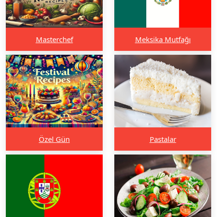
Masterchef
Meksika Mutfağı
Özel Gün
Pastalar