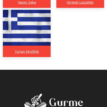
Yapay Zeka
Yöresel Lezzetler
Yunan Mutfağı