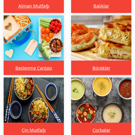
Alman Mutfağı
Balıklar
Beslenme Çantası
Börekler
Çin Mutfağı
Çorbalar