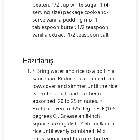
beaten, 1/2 cup white sugar, 1 (4-
serving size) package cook-and-
serve vanilla pudding mix, 1
tablespoon butter, 1/2 teaspoon
vanilla extract, 1/2 teaspoon salt
Hazırlanışı
* Bring water and rice to a boil in a
saucepan. Reduce heat to medium-
low, cover, and simmer until the rice
is tender and liquid has been
absorbed, 20 to 25 minutes. *
Preheat oven to 325 degrees F (165
degrees C). Grease an 8-inch
square baking dish. * Stir milk into
rice until evenly combined. Mix
eggs, sugar, pudding mix, butter,