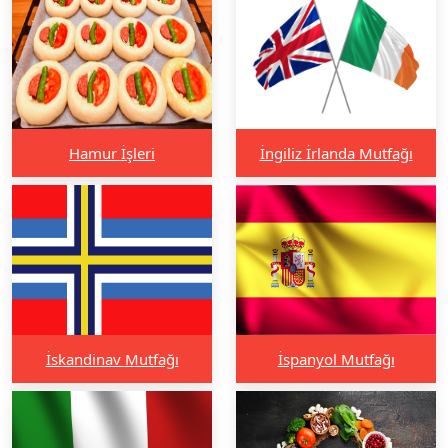
Hamur İşleri
İngiliz İrlanda Mutfağı
İskandinav Mutfağı
İspanyol Mutfağı