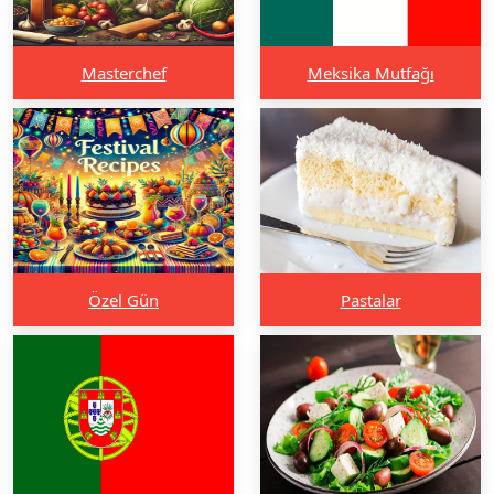
Masterchef
Meksika Mutfağı
Özel Gün
Pastalar