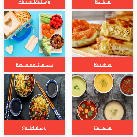
Alman Mutfağı
Balıklar
Beslenme Çantası
Börekler
Çin Mutfağı
Çorbalar