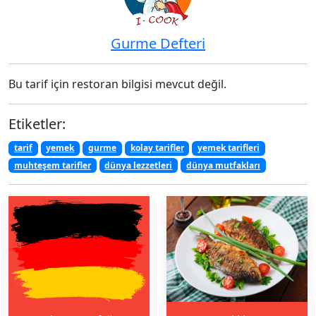
Gurme Defteri
Bu tarif için restoran bilgisi mevcut değil.
Etiketler:
tarif
yemek
gurme
kolay tarifler
yemek tarifleri
muhteşem tarifler
dünya lezzetleri
dünya mutfakları