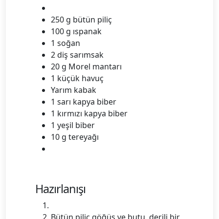
250 g bütün piliç
100 g ıspanak
1 soğan
2 diş sarımsak
20 g Morel mantarı
1 küçük havuç
Yarım kabak
1 sarı kapya biber
1 kırmızı kapya biber
1 yeşil biber
10 g tereyağı
Hazırlanışı
Bütün piliç göğüs ve butu, derili bir