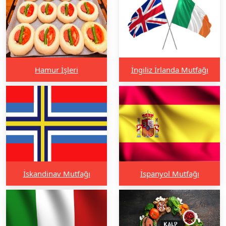
Hamur İşleri
İngiliz İrlanda Mutfağı
İskandinav Mutfağı
İspanyol Mutfağı