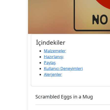
İçindekiler
Malzemeler
Hazırlanışı
Paylaş
Kullanıcı Deneyimleri
Alerjenler
Scrambled Eggs in a Mug