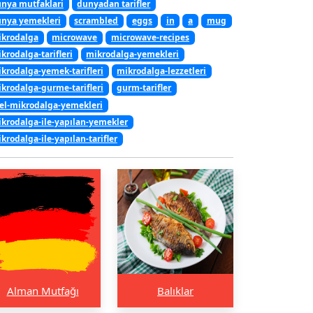
nya mutfaklari
dunyadan tarifler
nya yemekleri
scrambled
eggs
in
a
mug
krodalga
microwave
microwave-recipes
krodalga-tarifleri
mikrodalga-yemekleri
krodalga-yemek-tarifleri
mikrodalga-lezzetleri
krodalga-gurme-tarifleri
gurm-tarifler
el-mikrodalga-yemekleri
krodalga-ile-yapılan-yemekler
krodalga-ile-yapılan-tarifler
Alman Mutfağı
Balıklar