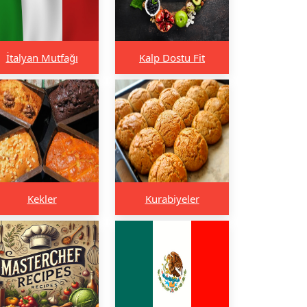
İtalyan Mutfağı
Kalp Dostu Fit
Kekler
Kurabiyeler