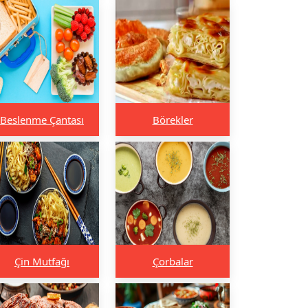
Beslenme Çantası
Börekler
Çin Mutfağı
Çorbalar