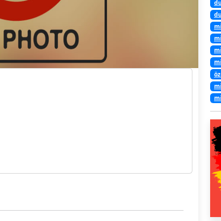
du
du
mi
mi
mi
mi
öz
mi
mi