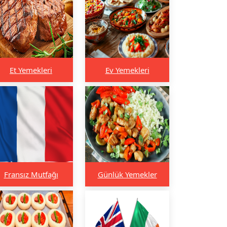
Et Yemekleri
Ev Yemekleri
Fransız Mutfağı
Günlük Yemekler