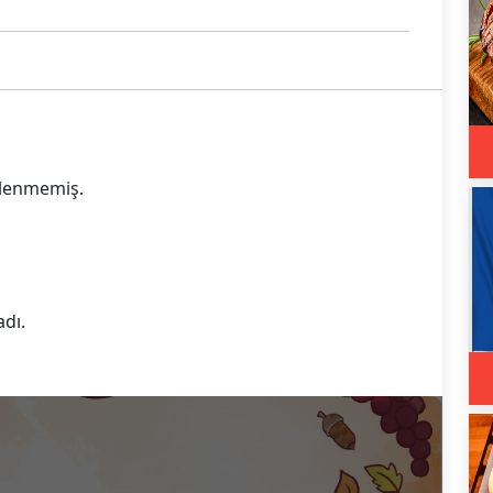
eklenmemiş.
adı.