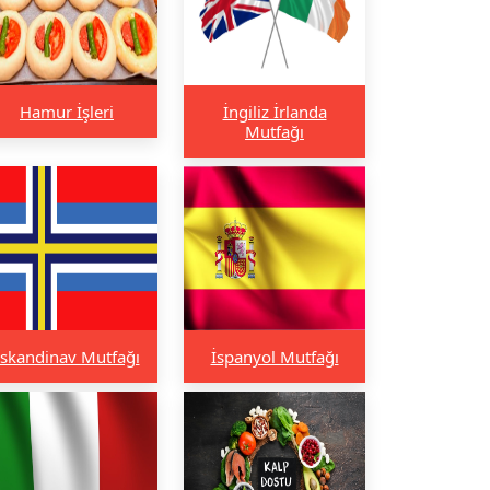
Hamur İşleri
İngiliz İrlanda
Mutfağı
İskandinav Mutfağı
İspanyol Mutfağı