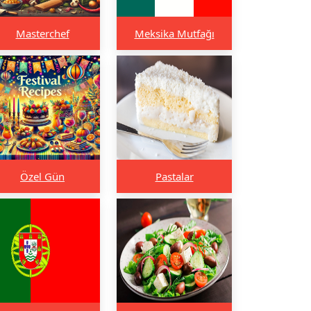
Masterchef
Meksika Mutfağı
Özel Gün
Pastalar