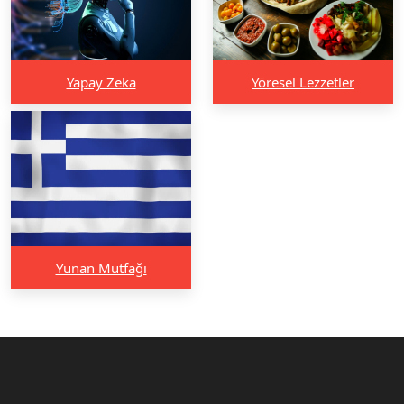
Yapay Zeka
Yöresel Lezzetler
Yunan Mutfağı