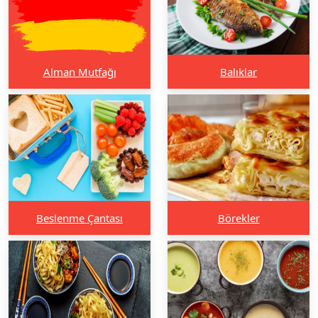
Alman Mutfağı
Balıklar
Beslenme Çantası
Börekler