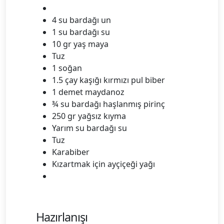
4 su bardağı un
1 su bardağı su
10 gr yaş maya
Tuz
1 soğan
1.5 çay kaşığı kırmızı pul biber
1 demet maydanoz
¾ su bardağı haşlanmış pirinç
250 gr yağsız kıyma
Yarım su bardağı su
Tuz
Karabiber
Kızartmak için ayçiçeği yağı
Hazırlanışı