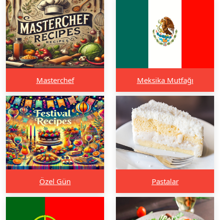
Masterchef
Meksika Mutfağı
Özel Gün
Pastalar