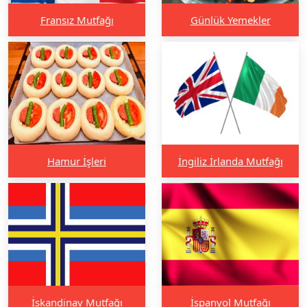
Fransız Mutfağı
Günlük Yemekler
Hamur İşleri
İngiliz İrlanda Mutfağı
İskandinav Mutfağı
İspanyol Mutfağı