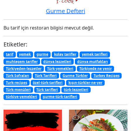
Gurme Defteri
Bu tarif için restoran bilgisi mevcut değil.
Etiketler:
tarif
yemek
gurme
kolay tarifler
yemek tarifleri
muhteşem tarifler
dünya lezzetleri
dünya mutfakları
Türkiyeden-lezzetler
Türk-yemekleri
Türkiyede ne yenir
Türk Sofraları
Türk Tarifleri
Gurme Türkler
Turkey Recipes
Turk-recipes
özel-türk-tarifleri
kışın-türkler-ne-yer
Türk-menüleri
Türk tarifleri
türk-lezzetleri
türkiye-yemekleri
gurme-türk-tarifleri