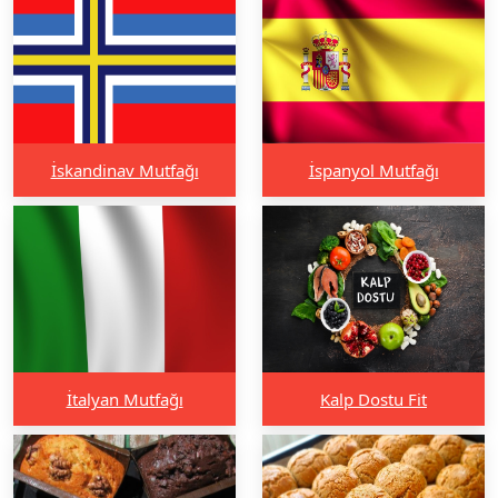
İskandinav Mutfağı
İspanyol Mutfağı
İtalyan Mutfağı
Kalp Dostu Fit