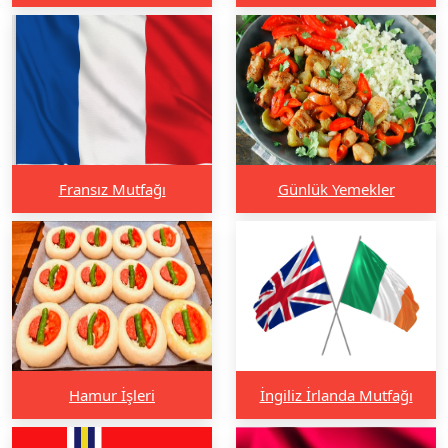
Fransız Mutfağı
Günlük Yemekler
Hamur İşleri
İngiliz İrlanda Mutfağı