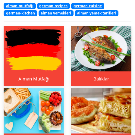
alman-mutfağı
german-recipes
german-cuisine
german-kitchen
alman yemekleri
alman yemek tarifleri
Alman Mutfağı
Balıklar