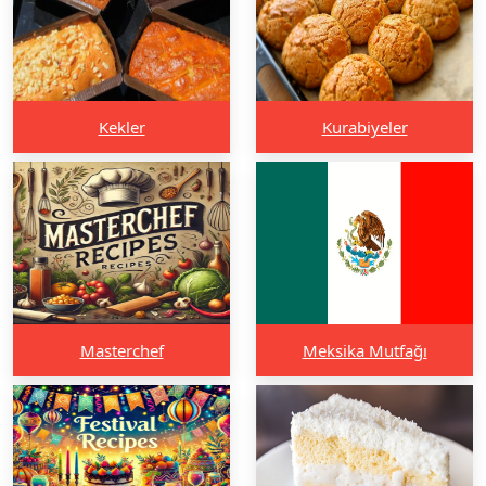
Kekler
Kurabiyeler
Masterchef
Meksika Mutfağı