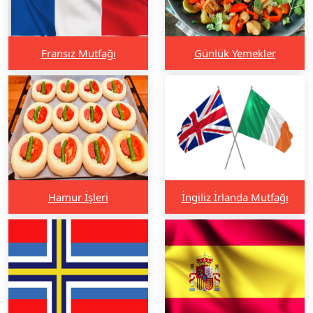
Fransız Mutfağı
Günlük Yemekler
Hamur İşleri
İngiliz İrlanda Mutfağı