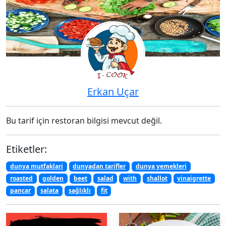
Erkan Uçar
Bu tarif için restoran bilgisi mevcut değil.
Etiketler:
dunya mutfaklari
dunyadan tarifler
dunya yemekleri
roasted
golden
beet
salad
with
shallot
vinaigrette
pancar
salata
sağlıklı
fit