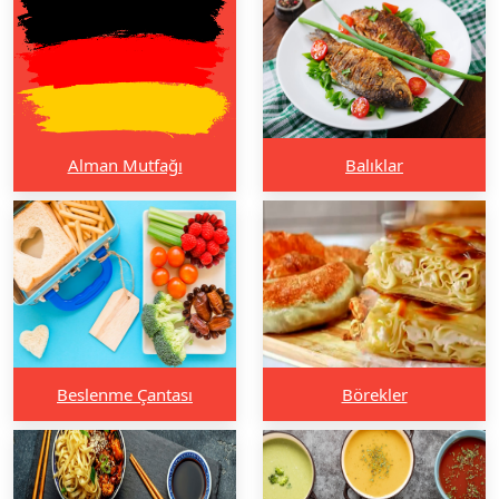
Alman Mutfağı
Balıklar
Beslenme Çantası
Börekler