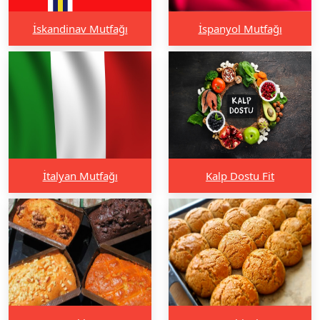
İskandinav Mutfağı
İspanyol Mutfağı
İtalyan Mutfağı
Kalp Dostu Fit