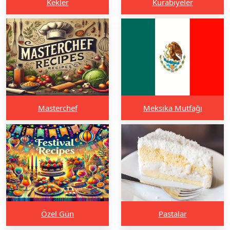
Kekler
Kurabiyeler
Masterchef
Meksika Mutfağı
Özel Gün
Pastalar