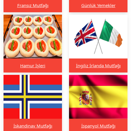
Fransız Mutfağı
Günlük Yemekler
Hamur İşleri
İngiliz İrlanda Mutfağı
İskandinav Mutfağı
İspanyol Mutfağı