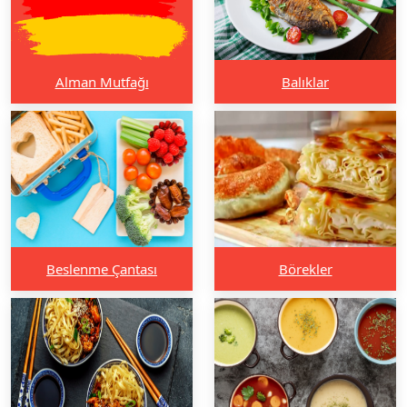
Alman Mutfağı
Balıklar
Beslenme Çantası
Börekler