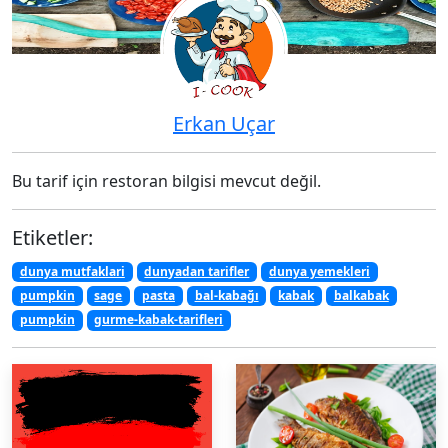
Erkan Uçar
Bu tarif için restoran bilgisi mevcut değil.
Etiketler:
dunya mutfaklari
dunyadan tarifler
dunya yemekleri
pumpkin
sage
pasta
bal-kabağı
kabak
balkabak
pumpkin
gurme-kabak-tarifleri