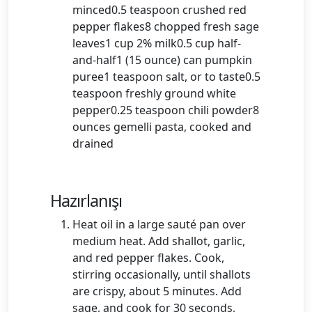
minced0.5 teaspoon crushed red
pepper flakes8 chopped fresh sage
leaves1 cup 2% milk0.5 cup half-
and-half1 (15 ounce) can pumpkin
puree1 teaspoon salt, or to taste0.5
teaspoon freshly ground white
pepper0.25 teaspoon chili powder8
ounces gemelli pasta, cooked and
drained
Hazırlanışı
Heat oil in a large sauté pan over
medium heat. Add shallot, garlic,
and red pepper flakes. Cook,
stirring occasionally, until shallots
are crispy, about 5 minutes. Add
sage, and cook for 30 seconds,