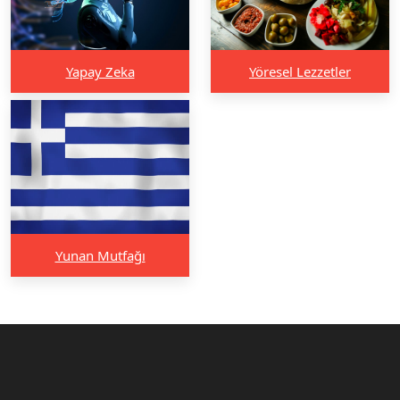
Yapay Zeka
Yöresel Lezzetler
Yunan Mutfağı