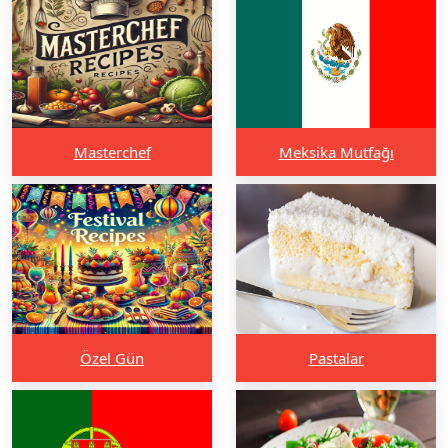
Masterchef
Meksika Mutfağı
Özel Gün
Pastalar