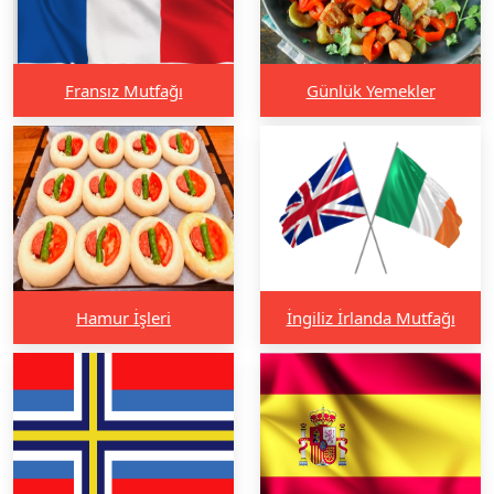
Fransız Mutfağı
Günlük Yemekler
Hamur İşleri
İngiliz İrlanda Mutfağı