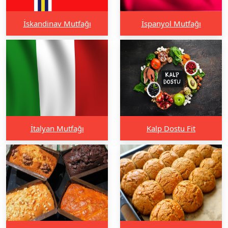
İskandinav Mutfağı
İspanyol Mutfağı
İtalyan Mutfağı
Kalp Dostu Fit