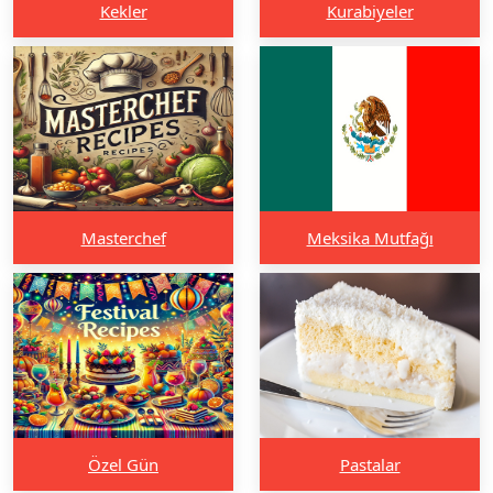
Kekler
Kurabiyeler
Masterchef
Meksika Mutfağı
Özel Gün
Pastalar