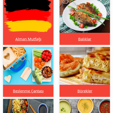
Alman Mutfağı
Balıklar
Beslenme Çantası
Börekler