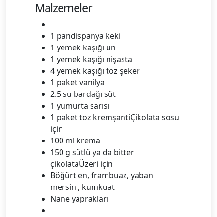
Malzemeler
1 pandispanya keki
1 yemek kaşığı un
1 yemek kaşığı nişasta
4 yemek kaşığı toz şeker
1 paket vanilya
2.5 su bardağı süt
1 yumurta sarısı
1 paket toz kremşantiÇikolata sosu
için
100 ml krema
150 g sütlü ya da bitter
çikolataÜzeri için
Böğürtlen, frambuaz, yaban
mersini, kumkuat
Nane yaprakları