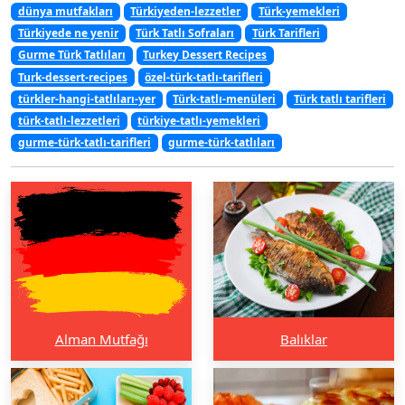
dünya mutfakları
Türkiyeden-lezzetler
Türk-yemekleri
Türkiyede ne yenir
Türk Tatlı Sofraları
Türk Tarifleri
Gurme Türk Tatlıları
Turkey Dessert Recipes
Turk-dessert-recipes
özel-türk-tatlı-tarifleri
türkler-hangi-tatlıları-yer
Türk-tatlı-menüleri
Türk tatlı tarifleri
türk-tatlı-lezzetleri
türkiye-tatlı-yemekleri
gurme-türk-tatlı-tarifleri
gurme-türk-tatlıları
Alman Mutfağı
Balıklar