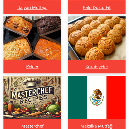
İtalyan Mutfağı
Kalp Dostu Fit
Kekler
Kurabiyeler
Masterchef
Meksika Mutfağı