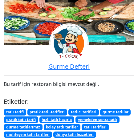
Gurme Defteri
Bu tarif için restoran bilgisi mevcut değil.
Etiketler:
tatlı tarifi
pratik-tatlı-tarifleri
tatlıcı tarifleri
gurme tatlılar
pratik tatlı tarifi
hızlı tatlı hazırla
yemekden sonra tatlı
gurme tatlılarımız
kolay tatlı tarifler
tatlı tarifleri
muhteşem tatlı tarifleri
dünya tatlı lezzetleri