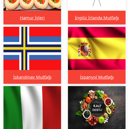
Hamur İşleri
İngiliz İrlanda Mutfağı
İskandinav Mutfağı
İspanyol Mutfağı