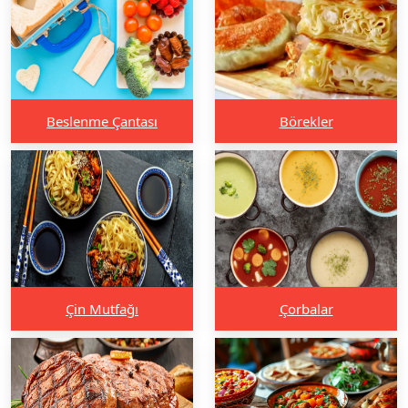
Beslenme Çantası
Börekler
Çin Mutfağı
Çorbalar