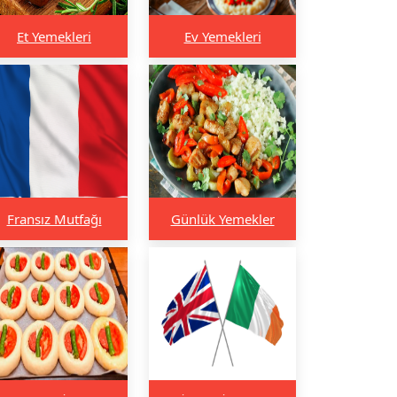
Et Yemekleri
Ev Yemekleri
Fransız Mutfağı
Günlük Yemekler