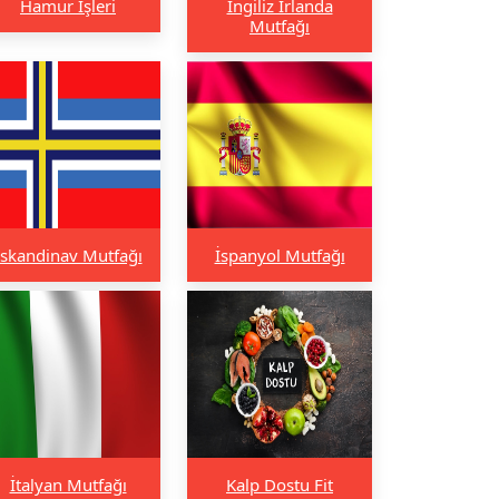
Hamur İşleri
İngiliz İrlanda
Mutfağı
İskandinav Mutfağı
İspanyol Mutfağı
İtalyan Mutfağı
Kalp Dostu Fit