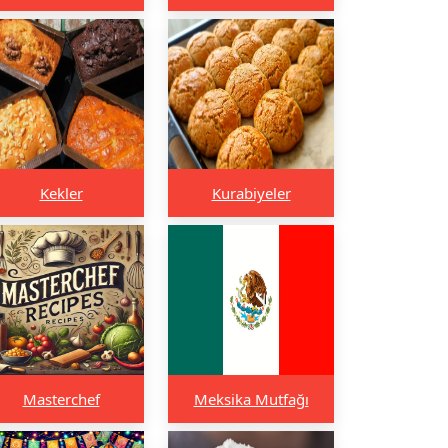
Kekler
Kurabiyeler
Masterchef
Meksika Mutfağı