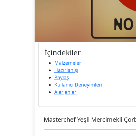
İçindekiler
Malzemeler
Hazırlanışı
Paylaş
Kullanıcı Deneyimleri
Alerjenler
Masterchef Yeşil Mercimekli Çor