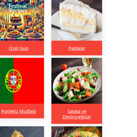
Özel Gün
Pastalar
Portekiz Mutfağı
Salata ve
Zeytinyağlılar