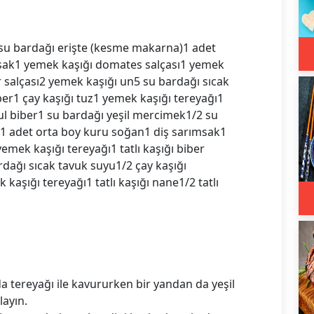
 su bardağı erişte (kesme makarna)1 adet
sak1 yemek kaşığı domates salçası1 yemek
er salçası2 yemek kaşığı un5 su bardağı sıcak
ber1 çay kaşığı tuz1 yemek kaşığı tereyağı1
 pul biber1 su bardağı yeşil mercimek1/2 su
1 adet orta boy kuru soğan1 diş sarımsak1
mek kaşığı tereyağı1 tatlı kaşığı biber
rdağı sıcak tavuk suyu1/2 çay kaşığı
kaşığı tereyağı1 tatlı kaşığı nane1/2 tatlı
a tereyağı ile kavururken bir yandan da yeşil
ayın.