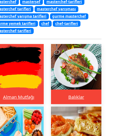
sterchef
masterşef
masterchef-tarifleri
sterchef tarifleri
masterchef yarışması
sterchef yarışma tarifleri
gurme masterchef
rme yemek tarifleri
chef
chef-tarifleri
sterchef-tarifleri
Alman Mutfağı
Balıklar