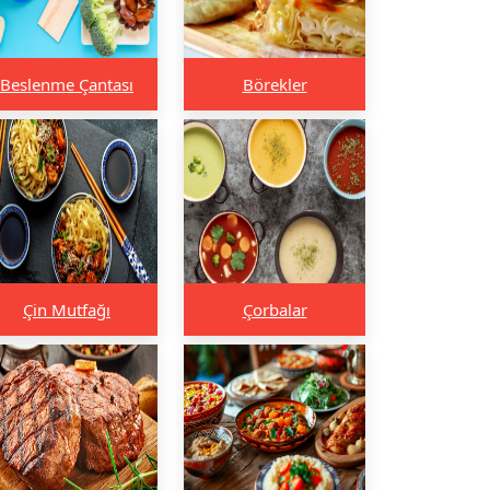
Beslenme Çantası
Börekler
Çin Mutfağı
Çorbalar