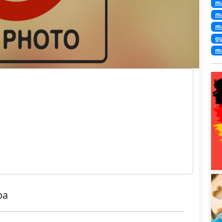
ma
ma
ma
gu
ma
ba