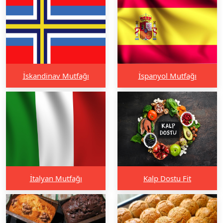
İskandinav Mutfağı
İspanyol Mutfağı
İtalyan Mutfağı
Kalp Dostu Fit