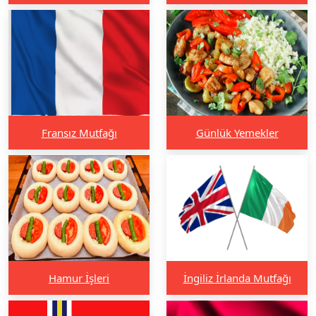
Fransız Mutfağı
Günlük Yemekler
Hamur İşleri
İngiliz İrlanda Mutfağı