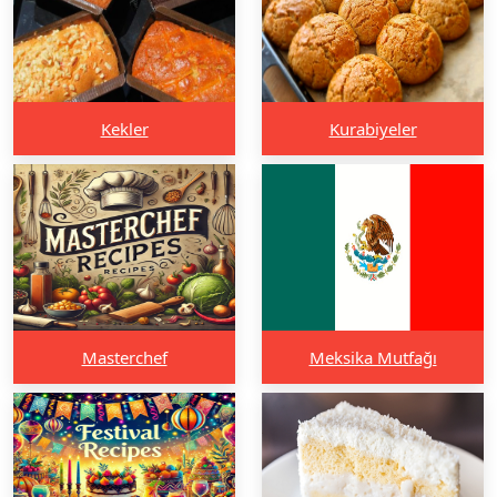
Kekler
Kurabiyeler
Masterchef
Meksika Mutfağı