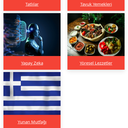
Tatlılar
Tavuk Yemekleri
Yapay Zeka
Yöresel Lezzetler
Yunan Mutfağı