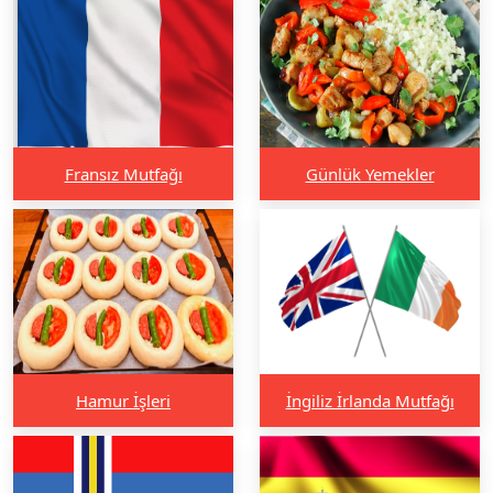
Fransız Mutfağı
Günlük Yemekler
Hamur İşleri
İngiliz İrlanda Mutfağı