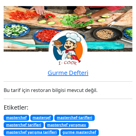
Gurme Defteri
Bu tarif için restoran bilgisi mevcut değil.
Etiketler:
masterchef
masterşef
masterchef-tarifleri
masterchef tarifleri
masterchef yarışması
masterchef yarışma tarifleri
gurme masterchef