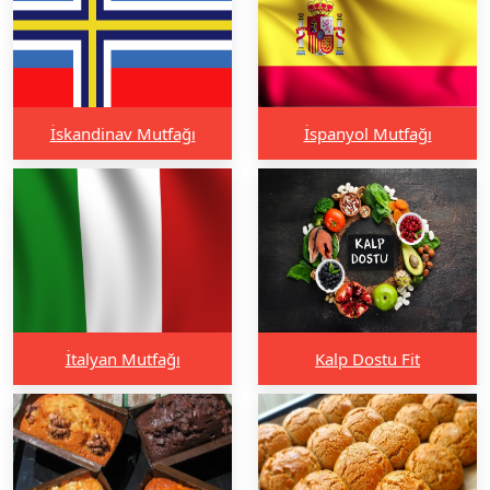
İskandinav Mutfağı
İspanyol Mutfağı
İtalyan Mutfağı
Kalp Dostu Fit