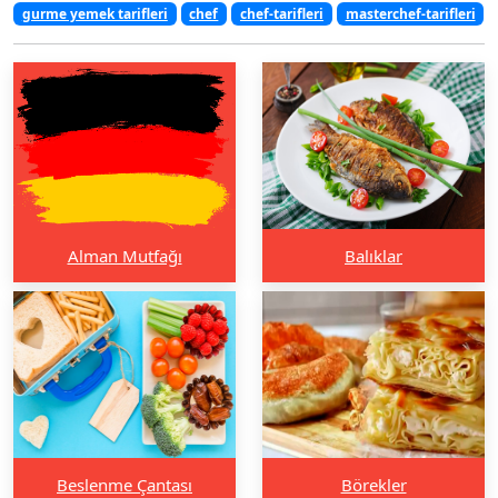
gurme yemek tarifleri
chef
chef-tarifleri
masterchef-tarifleri
Alman Mutfağı
Balıklar
Beslenme Çantası
Börekler