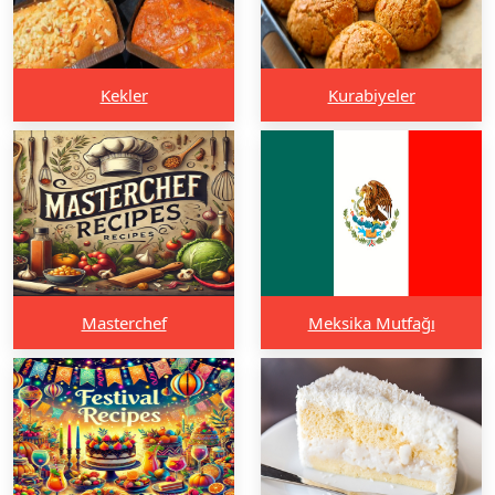
Kekler
Kurabiyeler
Masterchef
Meksika Mutfağı