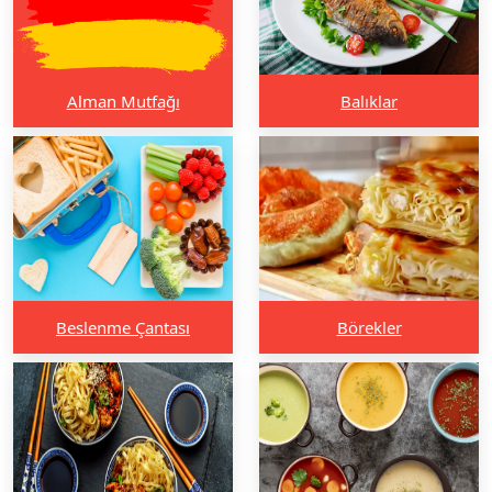
Alman Mutfağı
Balıklar
Beslenme Çantası
Börekler