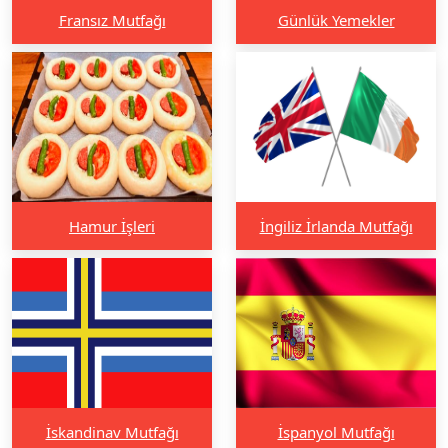
Fransız Mutfağı
Günlük Yemekler
Hamur İşleri
İngiliz İrlanda Mutfağı
İskandinav Mutfağı
İspanyol Mutfağı