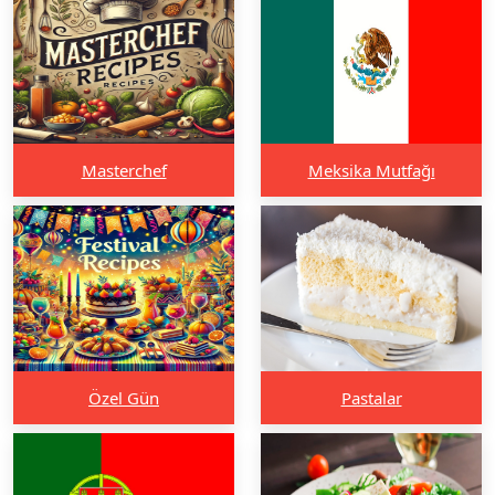
Masterchef
Meksika Mutfağı
Özel Gün
Pastalar