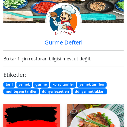
Gurme Defteri
Bu tarif için restoran bilgisi mevcut değil.
Etiketler:
tarif
yemek
gurme
kolay tarifler
yemek tarifleri
muhteşem tarifler
dünya lezzetleri
dünya mutfakları