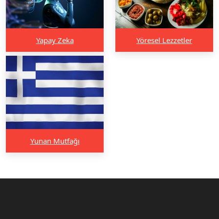
Yapay Zeka
Yöresel Lezzetler
Yunan Mutfağı