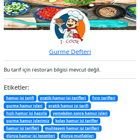
Gurme Defteri
Bu tarif için restoran bilgisi mevcut değil.
Etiketler:
hamur işi tarifi
pratik-hamur-isi-tarifleri
fırın tarifleri
gurme hamur işleri
pratik hamur işi tarifi
hızlı hamur işi hazırla
yemekden sonra hamur işleri
gurme hamur işlerimiz
kolay hamur işi tarifler
hamur işi tarifleri
muhteşem hamur işi tarifleri
dünya hamur işi lezzetleri
dünya mutfakları