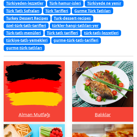
Türkiyeden-lezzetler
Türk-hamur-isleri
Türkiyede ne yenir
Türk Tatlı Sofraları
Türk Tarifleri
Gurme Türk Tatlıları
Turkey Dessert Recipes
Turk-dessert-recipes
özel-türk-tatlı-tarifleri
türkler-hangi-tatlıları-yer
Türk-tatlı-menüleri
Türk tatlı tarifleri
türk-tatlı-lezzetleri
türkiye-tatlı-yemekleri
gurme-türk-tatlı-tarifleri
gurme-türk-tatlıları
Alman Mutfağı
Balıklar