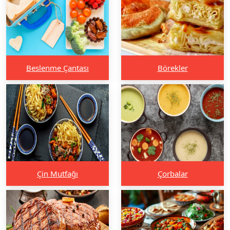
Beslenme Çantası
Börekler
Çin Mutfağı
Çorbalar