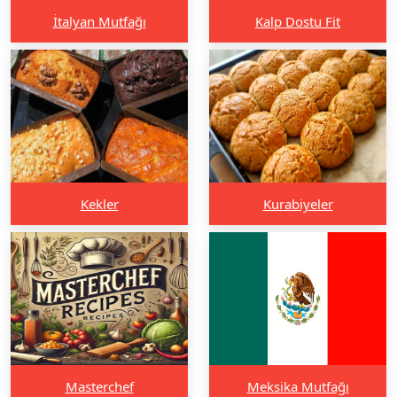
İtalyan Mutfağı
Kalp Dostu Fit
Kekler
Kurabiyeler
Masterchef
Meksika Mutfağı