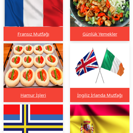
Fransız Mutfağı
Günlük Yemekler
Hamur İşleri
İngiliz İrlanda Mutfağı