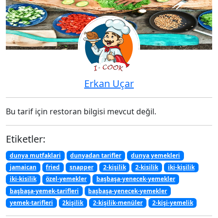
Erkan Uçar
Bu tarif için restoran bilgisi mevcut değil.
Etiketler:
dunya mutfaklari
dunyadan tarifler
dunya yemekleri
jamaican
fried
snapper
2-kişilik
2-kisilik
iki-kişilik
iki-kisilik
özel-yemekler
başbaşa-yenecek-yemekler
başbaşa-yemek-tarifleri
başbaşa-yenecek-yemekler
yemek-tarifleri
2kişilik
2-kişilik-menüler
2-kişi-yemelik