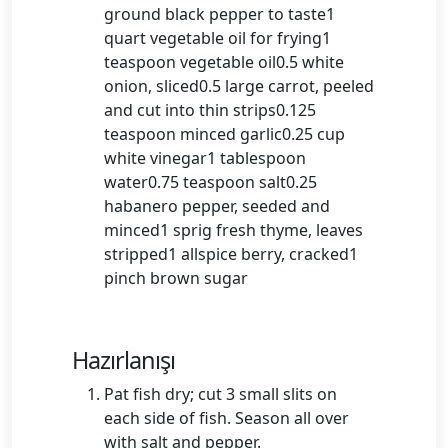
ground black pepper to taste1
quart vegetable oil for frying1
teaspoon vegetable oil0.5 white
onion, sliced0.5 large carrot, peeled
and cut into thin strips0.125
teaspoon minced garlic0.25 cup
white vinegar1 tablespoon
water0.75 teaspoon salt0.25
habanero pepper, seeded and
minced1 sprig fresh thyme, leaves
stripped1 allspice berry, cracked1
pinch brown sugar
Hazırlanışı
Pat fish dry; cut 3 small slits on
each side of fish. Season all over
with salt and pepper.