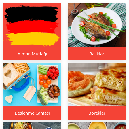
Alman Mutfağı
Balıklar
Beslenme Çantası
Börekler