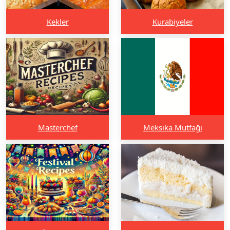
Kekler
Kurabiyeler
Masterchef
Meksika Mutfağı