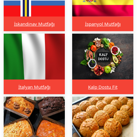
İskandinav Mutfağı
İspanyol Mutfağı
İtalyan Mutfağı
Kalp Dostu Fit