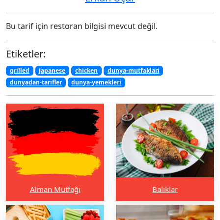
Bu tarif için restoran bilgisi mevcut değil.
Etiketler:
grilled
japanese
chicken
dunya-mutfaklari
dunyadan-tarifler
dunya-yemekleri
Alman Mutfağı
Balıklar