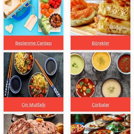
Beslenme Çantası
Börekler
Çin Mutfağı
Çorbalar