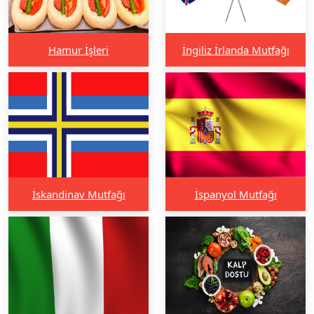
Hamur İşleri
İngiliz İrlanda Mutfağı
İskandinav Mutfağı
İspanyol Mutfağı