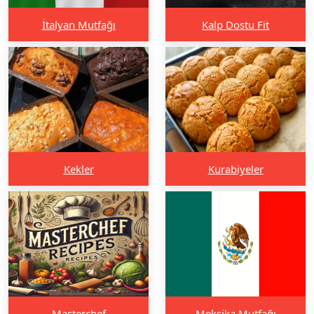
İtalyan Mutfağı
Kalp Dostu Fit
Kekler
Kurabiyeler
Masterchef
Meksika Mutfağı