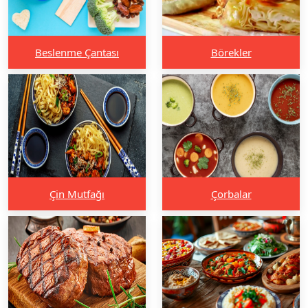
Beslenme Çantası
Börekler
Çin Mutfağı
Çorbalar