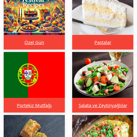
Özel Gün
Pastalar
Portekiz Mutfağı
Salata ve Zeytinyağlılar