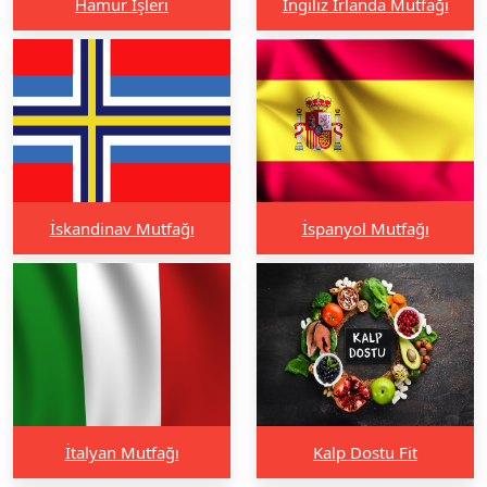
Hamur İşleri
İngiliz İrlanda Mutfağı
İskandinav Mutfağı
İspanyol Mutfağı
İtalyan Mutfağı
Kalp Dostu Fit