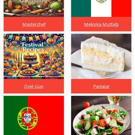
Masterchef
Meksika Mutfağı
Özel Gün
Pastalar