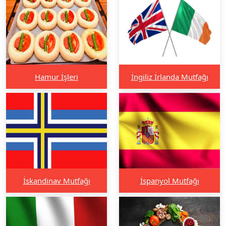
Hamur İşleri
İngiliz İrlanda Mutfağı
İskandinav Mutfağı
İspanyol Mutfağı