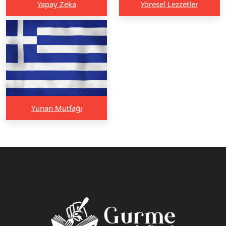
Yapay Zeka
Yöresel Lezzetler
Yunan Mutfağı