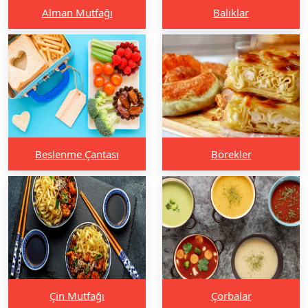
Alman Mutfağı
Balıklar
Beslenme Çantası
Börekler
Çin Mutfağı
Çorbalar