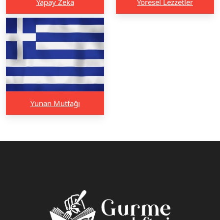
Yapay Zeka
Yöresel Lezzetler
Yunan Mutfağı