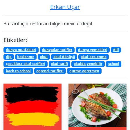
Erkan Uçar
Bu tarif için restoran bilgisi mevcut değil.
Etiketler:
dunya mutfaklari
dunyadan tarifler
dunya yemekleri
dill
dip
beslenme
okul
okul-dönüşü
okul-beslenme
çocuklara-okul-tarifleri
okul-tarifi
okulda-yenebilir
school
back-to-school
ogrenci-tarifleri
gurme-ogretmen