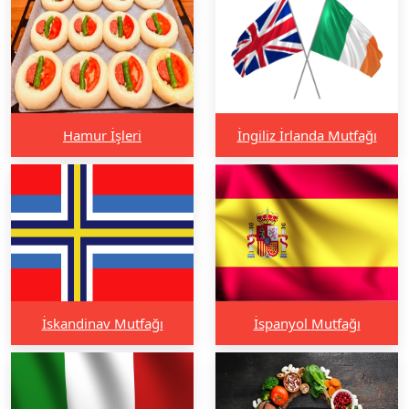
Hamur İşleri
İngiliz İrlanda Mutfağı
İskandinav Mutfağı
İspanyol Mutfağı