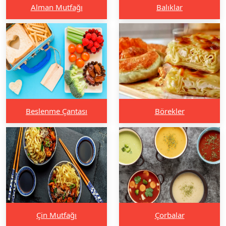
Alman Mutfağı
Balıklar
Beslenme Çantası
Börekler
Çin Mutfağı
Çorbalar