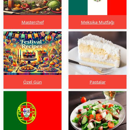
Masterchef
Meksika Mutfağı
Özel Gün
Pastalar