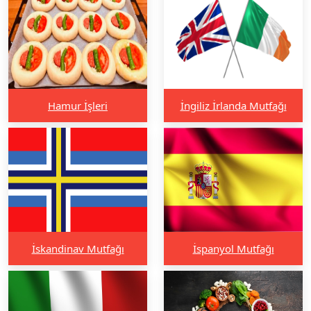
Hamur İşleri
İngiliz İrlanda Mutfağı
İskandinav Mutfağı
İspanyol Mutfağı