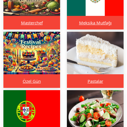
Masterchef
Meksika Mutfağı
Özel Gün
Pastalar