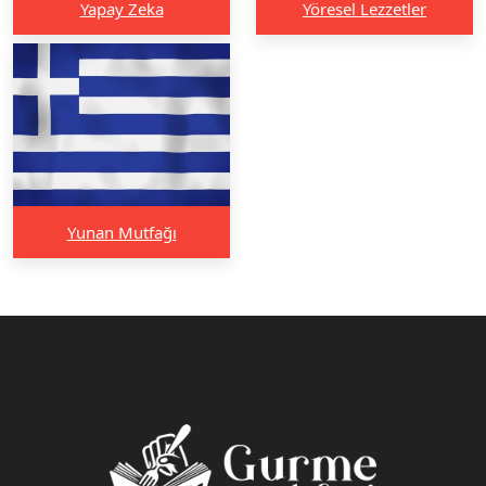
Yapay Zeka
Yöresel Lezzetler
Yunan Mutfağı