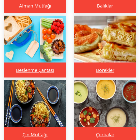
Alman Mutfağı
Balıklar
Beslenme Çantası
Börekler
Çin Mutfağı
Çorbalar