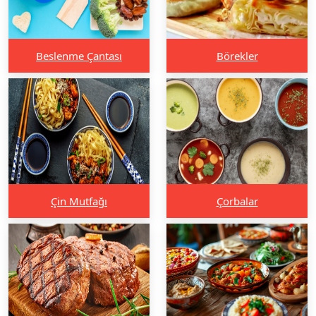
Beslenme Çantası
Börekler
Çin Mutfağı
Çorbalar