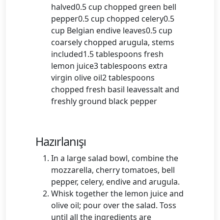
halved0.5 cup chopped green bell
pepper0.5 cup chopped celery0.5
cup Belgian endive leaves0.5 cup
coarsely chopped arugula, stems
included1.5 tablespoons fresh
lemon juice3 tablespoons extra
virgin olive oil2 tablespoons
chopped fresh basil leavessalt and
freshly ground black pepper
Hazırlanışı
In a large salad bowl, combine the
mozzarella, cherry tomatoes, bell
pepper, celery, endive and arugula.
Whisk together the lemon juice and
olive oil; pour over the salad. Toss
until all the ingredients are