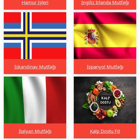
Hamur İşleri
İngiliz İrlanda Mutfağı
İskandinav Mutfağı
İspanyol Mutfağı
İtalyan Mutfağı
Kalp Dostu Fit