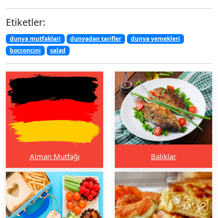
Etiketler:
dunya mutfaklari
dunyadan tarifler
dunya yemekleri
bocconcini
salad
Alman Mutfağı
Balıklar