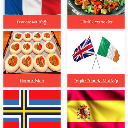
Fransız Mutfağı
Günlük Yemekler
Hamur İşleri
İngiliz İrlanda Mutfağı