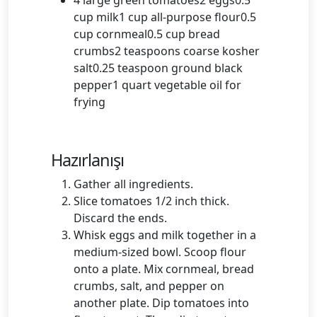
4 large green tomatoes2 eggs0.5
cup milk1 cup all-purpose flour0.5
cup cornmeal0.5 cup bread
crumbs2 teaspoons coarse kosher
salt0.25 teaspoon ground black
pepper1 quart vegetable oil for
frying
Hazırlanışı
Gather all ingredients.
Slice tomatoes 1/2 inch thick.
Discard the ends.
Whisk eggs and milk together in a
medium-sized bowl. Scoop flour
onto a plate. Mix cornmeal, bread
crumbs, salt, and pepper on
another plate. Dip tomatoes into