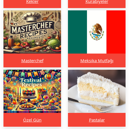
Kekler
Kurabiyeler
Masterchef
Meksika Mutfağı
Özel Gün
Pastalar