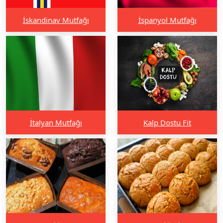
İskandinav Mutfağı
İspanyol Mutfağı
İtalyan Mutfağı
Kalp Dostu Fit