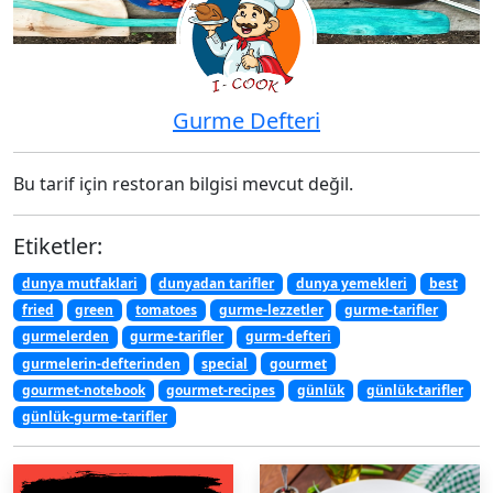
Gurme Defteri
Bu tarif için restoran bilgisi mevcut değil.
Etiketler:
dunya mutfaklari
dunyadan tarifler
dunya yemekleri
best
fried
green
tomatoes
gurme-lezzetler
gurme-tarifler
gurmelerden
gurme-tarifler
gurm-defteri
gurmelerin-defterinden
special
gourmet
gourmet-notebook
gourmet-recipes
günlük
günlük-tarifler
günlük-gurme-tarifler