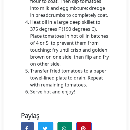
flour to coat. Then dip tomatoes
into milk and egg mixture; dredge
in breadcrumbs to completely coat.
Heat oil in a large deep skillet to
375 degrees F (190 degrees C).
Place tomatoes in hot oil in batches
of 4 or 5, to prevent them from
touching; fry until crisp and golden
brown on one side, then flip and fry
on other side.
Transfer fried tomatoes to a paper
towel-lined plate to drain. Repeat
with remaining tomatoes.
Serve hot and enjoy!
Paylaş