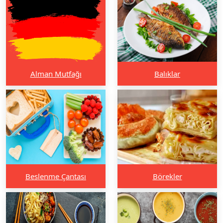
Alman Mutfağı
Balıklar
Beslenme Çantası
Börekler