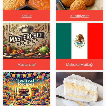
Kekler
Kurabiyeler
Masterchef
Meksika Mutfağı