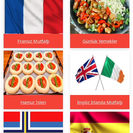
Fransız Mutfağı
Günlük Yemekler
Hamur İşleri
İngiliz İrlanda Mutfağı