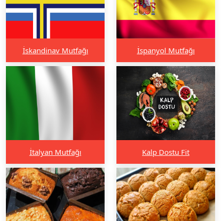
İskandinav Mutfağı
İspanyol Mutfağı
İtalyan Mutfağı
Kalp Dostu Fit