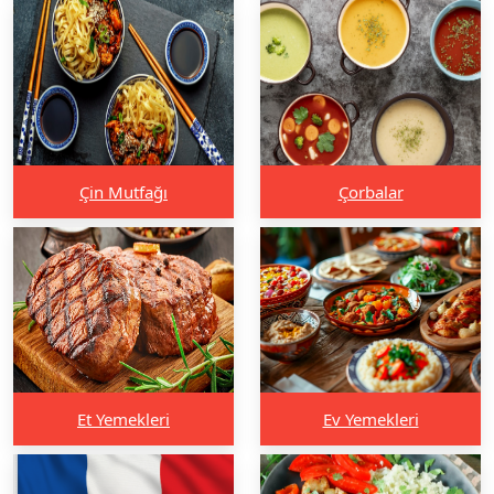
Çin Mutfağı
Çorbalar
Et Yemekleri
Ev Yemekleri