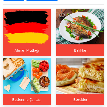
Alman Mutfağı
Balıklar
Beslenme Çantası
Börekler