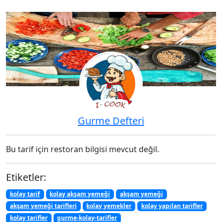
Gurme Defteri
Bu tarif için restoran bilgisi mevcut değil.
Etiketler:
kolay tarif
kolay akşam yemeği
akşam yemeği
akşam yemeği tarifleri
kolay yemekler
kolay yapılan tarifler
kolay tarifler
gurme-kolay-tarifler