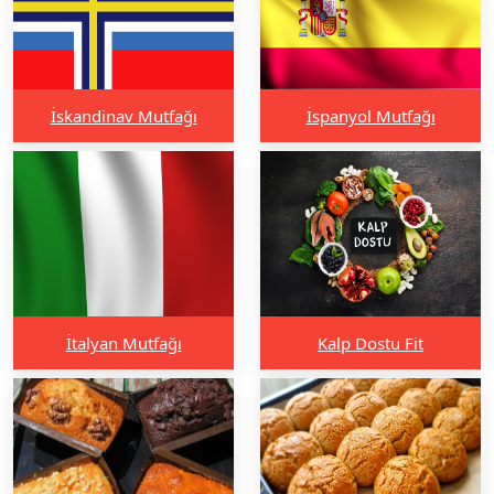
İskandinav Mutfağı
İspanyol Mutfağı
İtalyan Mutfağı
Kalp Dostu Fit