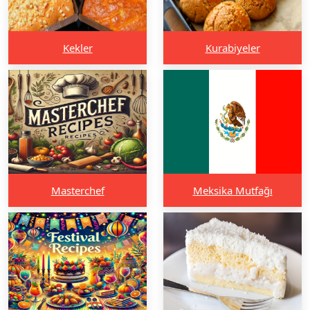
Kekler
Kurabiyeler
Masterchef
Meksika Mutfağı