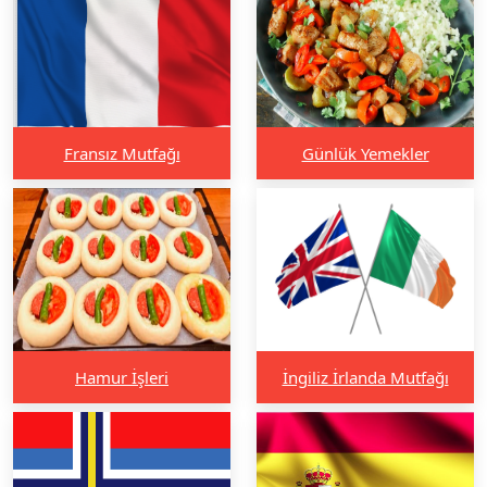
Fransız Mutfağı
Günlük Yemekler
Hamur İşleri
İngiliz İrlanda Mutfağı