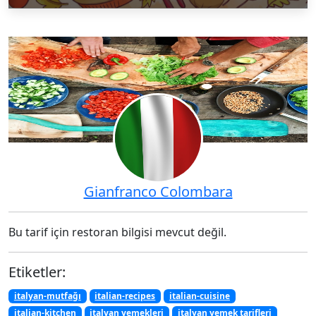
Gianfranco Colombara
Bu tarif için restoran bilgisi mevcut değil.
Etiketler:
italyan-mutfağı
italian-recipes
italian-cuisine
italian-kitchen
italyan yemekleri
italyan yemek tarifleri