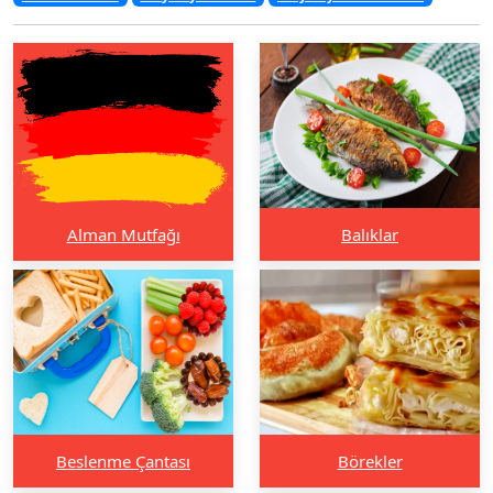
Alman Mutfağı
Balıklar
Beslenme Çantası
Börekler