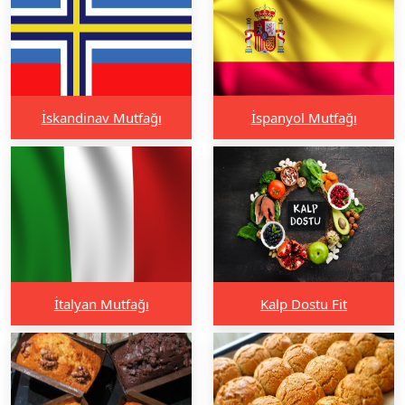
İskandinav Mutfağı
İspanyol Mutfağı
İtalyan Mutfağı
Kalp Dostu Fit