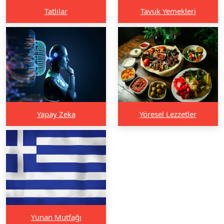
Tatlılar
Tavuk Yemekleri
Yapay Zeka
Yöresel Lezzetler
Yunan Mutfağı