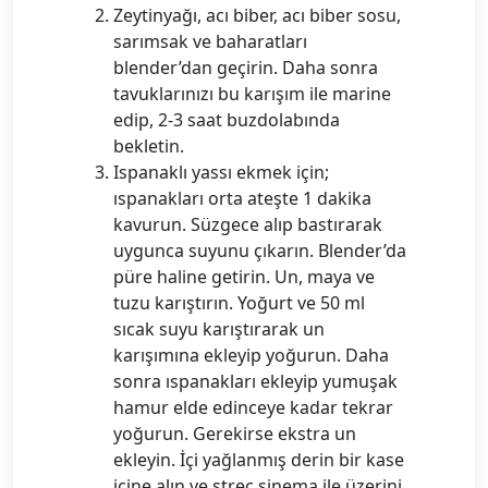
Zeytinyağı, acı biber, acı biber sosu,
sarımsak ve baharatları
blender’dan geçirin. Daha sonra
tavuklarınızı bu karışım ile marine
edip, 2-3 saat buzdolabında
bekletin.
Ispanaklı yassı ekmek için;
ıspanakları orta ateşte 1 dakika
kavurun. Süzgece alıp bastırarak
uygunca suyunu çıkarın. Blender’da
püre haline getirin. Un, maya ve
tuzu karıştırın. Yoğurt ve 50 ml
sıcak suyu karıştırarak un
karışımına ekleyip yoğurun. Daha
sonra ıspanakları ekleyip yumuşak
hamur elde edinceye kadar tekrar
yoğurun. Gerekirse ekstra un
ekleyin. İçi yağlanmış derin bir kase
içine alın ve streç sinema ile üzerini