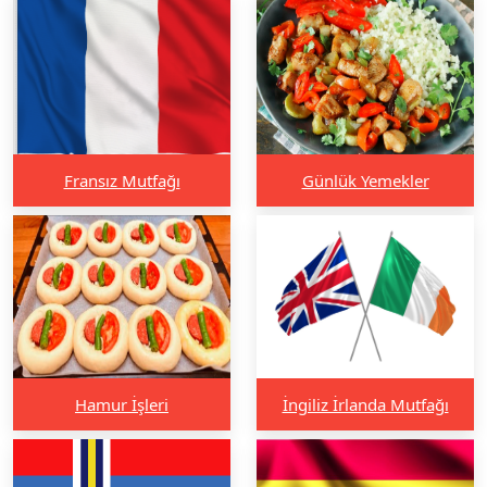
Fransız Mutfağı
Günlük Yemekler
Hamur İşleri
İngiliz İrlanda Mutfağı