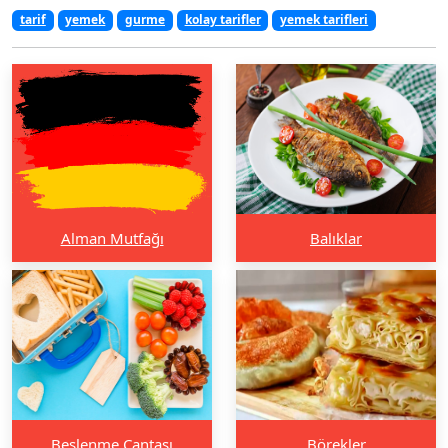
tarif
yemek
gurme
kolay tarifler
yemek tarifleri
Alman Mutfağı
Balıklar
Beslenme Çantası
Börekler