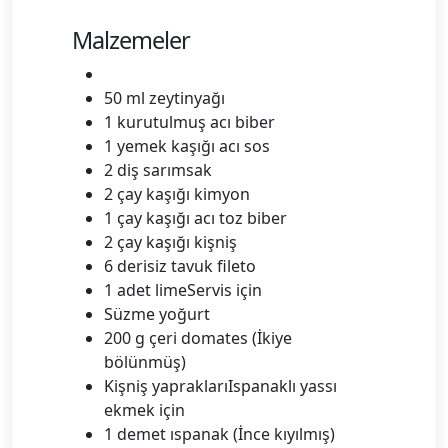
Malzemeler
50 ml zeytinyağı
1 kurutulmuş acı biber
1 yemek kaşığı acı sos
2 diş sarımsak
2 çay kaşığı kimyon
1 çay kaşığı acı toz biber
2 çay kaşığı kişniş
6 derisiz tavuk fileto
1 adet limeServis için
Süzme yoğurt
200 g çeri domates (İkiye
bölünmüş)
Kişniş yapraklarıIspanaklı yassı
ekmek için
1 demet ıspanak (İnce kıyılmış)