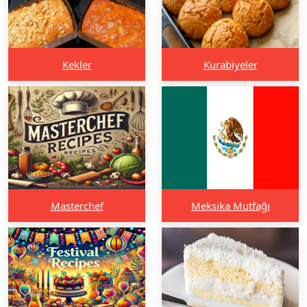
Kekler
Kurabiyeler
Masterchef
Meksika Mutfağı