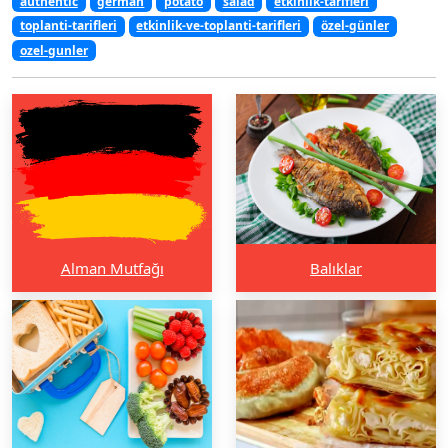
authentic
german
potato
salad
etkinlik-tarifleri
toplanti-tarifleri
etkinlik-ve-toplanti-tarifleri
özel-günler
ozel-gunler
Alman Mutfağı
Balıklar