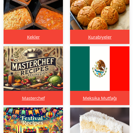
Kekler
Kurabiyeler
Masterchef
Meksika Mutfağı