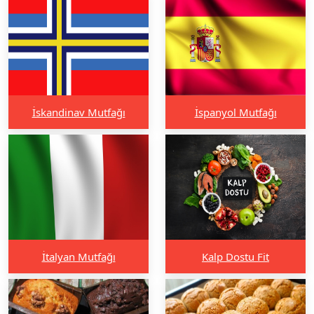
İskandinav Mutfağı
İspanyol Mutfağı
İtalyan Mutfağı
Kalp Dostu Fit