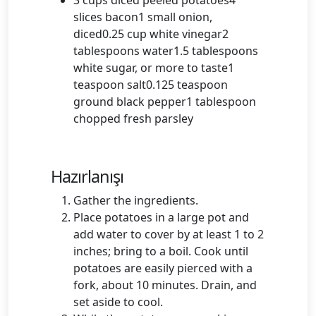
3 cups diced peeled potatoes4
slices bacon1 small onion,
diced0.25 cup white vinegar2
tablespoons water1.5 tablespoons
white sugar, or more to taste1
teaspoon salt0.125 teaspoon
ground black pepper1 tablespoon
chopped fresh parsley
Hazırlanışı
Gather the ingredients.
Place potatoes in a large pot and
add water to cover by at least 1 to 2
inches; bring to a boil. Cook until
potatoes are easily pierced with a
fork, about 10 minutes. Drain, and
set aside to cool.