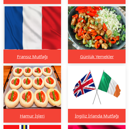
Fransız Mutfağı
Günlük Yemekler
Hamur İşleri
İngiliz İrlanda Mutfağı