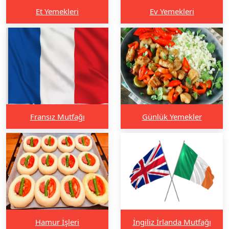
Et Yemekleri
Ev Yemekleri
Fransız Mutfağı
Günlük Yemekler
Hamur İşleri
İngiliz İrlanda Mutfağı