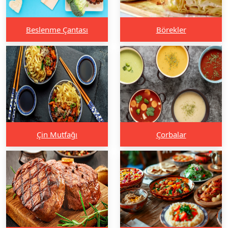
Beslenme Çantası
Börekler
Çin Mutfağı
Çorbalar