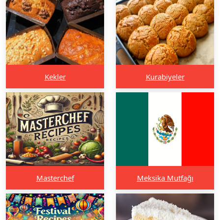
Kekler
Kurabiyeler
Masterchef
Meksika Mutfağı