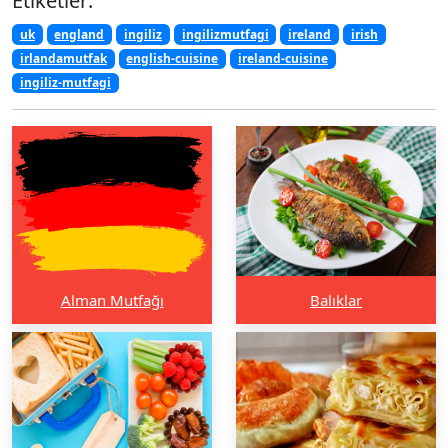
Etiketler:
uk
england
ingiliz
ingilizmutfagi
ireland
irish
irlandamutfak
english-cuisine
ireland-cuisine
ingiliz-mutfagi
Alman Mutfağı
Balıklar