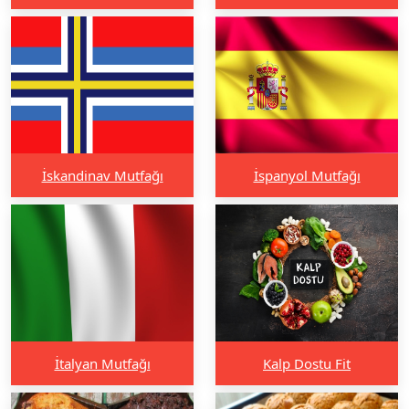
İskandinav Mutfağı
İspanyol Mutfağı
İtalyan Mutfağı
Kalp Dostu Fit