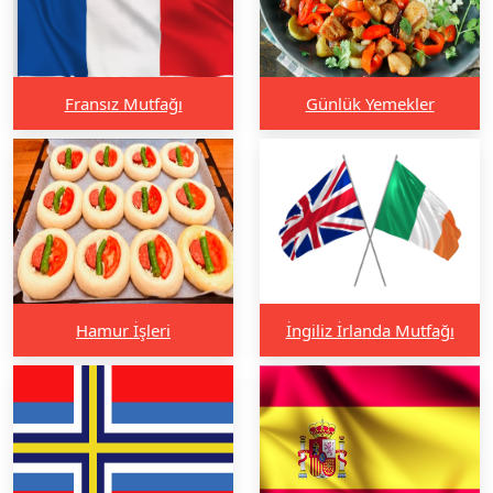
Fransız Mutfağı
Günlük Yemekler
Hamur İşleri
İngiliz İrlanda Mutfağı