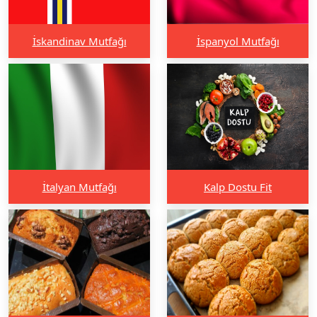
İskandinav Mutfağı
İspanyol Mutfağı
İtalyan Mutfağı
Kalp Dostu Fit