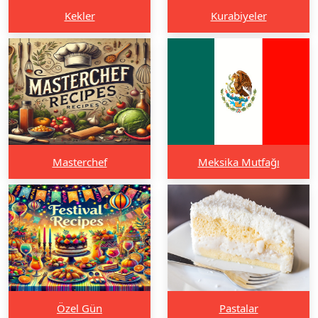
Kekler
Kurabiyeler
Masterchef
Meksika Mutfağı
Özel Gün
Pastalar