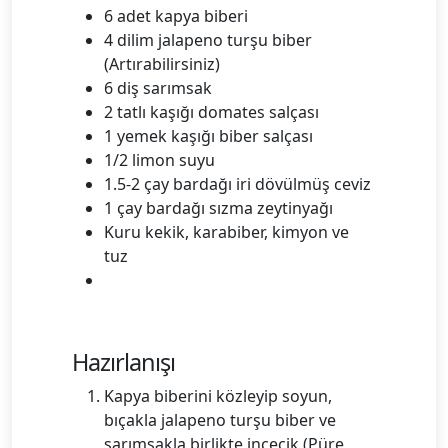
6 adet kapya biberi
4 dilim jalapeno turşu biber
(Artırabilirsiniz)
6 diş sarımsak
2 tatlı kaşığı domates salçası
1 yemek kaşığı biber salçası
1/2 limon suyu
1.5-2 çay bardağı iri dövülmüş ceviz
1 çay bardağı sızma zeytinyağı
Kuru kekik, karabiber, kimyon ve
tuz
Hazırlanışı
Kapya biberini közleyip soyun,
bıçakla jalapeno turşu biber ve
sarımsakla birlikte incecik (Püre