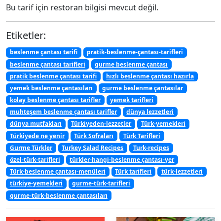
Bu tarif için restoran bilgisi mevcut değil.
Etiketler:
beslenme çantası tarifi
pratik-beslenme-çantası-tarifleri
beslenme çantası tarifleri
gurme beslenme çantası
pratik beslenme çantası tarifi
hızlı beslenme çantası hazırla
yemek beslenme çantasıları
gurme beslenme çantasılar
kolay beslenme çantası tarifler
yemek tarifleri
muhteşem beslenme çantası tarifler
dünya lezzetleri
dünya mutfakları
Türkiyeden-lezzetler
Türk-yemekleri
Türkiyede ne yenir
Türk Sofraları
Türk Tarifleri
Gurme Türkler
Turkey Salad Recipes
Turk-recipes
özel-türk-tarifleri
türkler-hangi-beslenme çantası-yer
Türk-beslenme çantası-menüleri
Türk tarifleri
türk-lezzetleri
türkiye-yemekleri
gurme-türk-tarifleri
gurme-türk-beslenme çantasıları