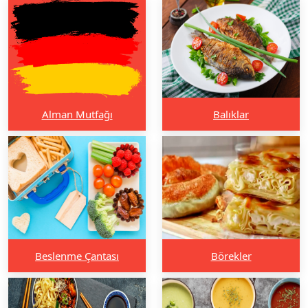
Alman Mutfağı
Balıklar
Beslenme Çantası
Börekler