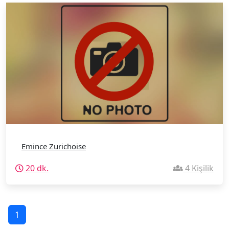
Emince Zurichoise
20 dk.
4 Kişilik
1