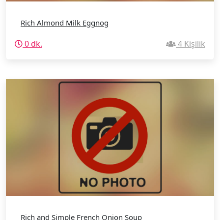
Rich Almond Milk Eggnog
0 dk.
4 Kişilik
Rich and Simple French Onion Soup