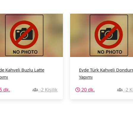
de Kahveli Buzlu Latte
Evde Türk Kahveli Dondu
pımı
Yapımı
5 dk.
-2 Kişilik
20 dk.
-2 Ki