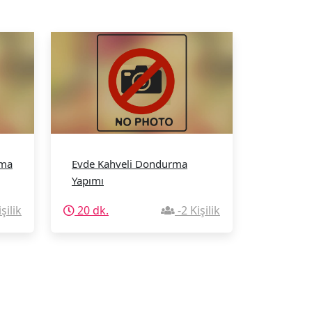
rma
Evde Kahveli Dondurma
Yapımı
şilik
20 dk.
-2 Kişilik