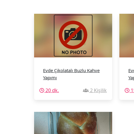
Evde Çikolatalı Buzlu Kahve
Ev
Yapımı
Ya
20 dk.
2 Kişilik
1