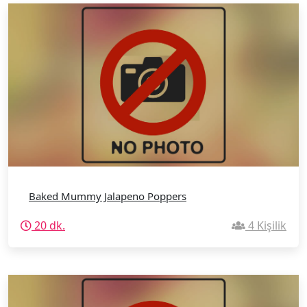
Baked Mummy Jalapeno Poppers
20 dk.
4 Kişilik