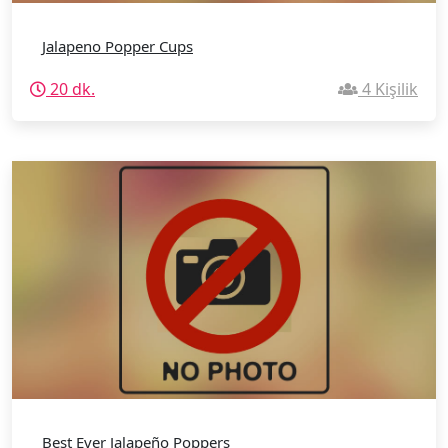
Jalapeno Popper Cups
20 dk.
4 Kişilik
Best Ever Jalapeño Poppers